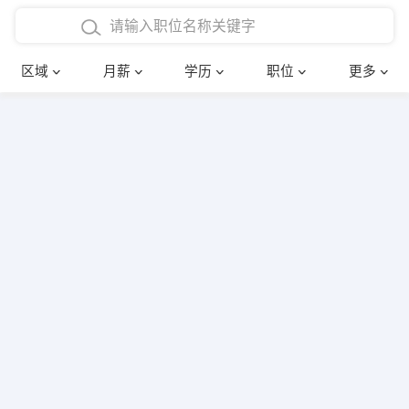
4000-5000元
本科
行政后勤
建筑装潢
确定
区域
月薪
学历
职位
更多
5000-8000元
硕士
销售岗位
教师
8000-12000元
博士
文员
护士
12000-20000元
财务会计
传单派发
其他
超市零售
促销导购
网络IT
保健按摩
快递员
前台接待
收银员
技术员/工程师
水电/机修
部门经理