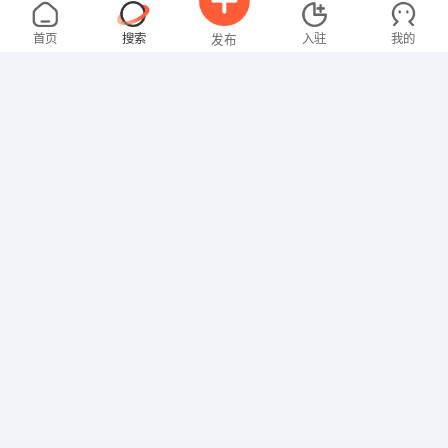
邓先生
3000-4000元
08-09
不限区域
全职
高中
首页
搜索
入驻
我的
发布
技工/普工
卢女士
3000-4000元
08-09
不限区域
全职
大专
招聘信息
求职简历
其他职位
张先生
面议
08-09
不限区域
全职
其他职位
黄女士
面议
08-09
不限区域
全职