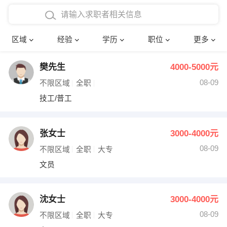
在校学生工作经验
本科
行政后勤
建筑装潢
确定
区域
经验
学历
职位
更多
三年以上工作经验
硕士
销售岗位
教师
樊先生
4000-5000元
四年以上工作经验
博士
文员
护士
08-09
不限区域
全职
五年以上工作经验
财务会计
传单派发
技工/普工
十年以上工作经验
超市零售
促销导购
张女士
3000-4000元
网络IT
保健按摩
08-09
不限区域
全职
大专
文员
快递员
前台接待
收银员
技术员/工程师
沈女士
3000-4000元
08-09
水电/机修
部门经理
不限区域
全职
大专