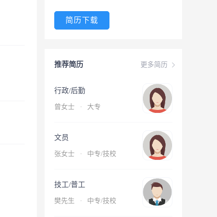
简历下载
推荐简历
更多简历
行政/后勤
曾女士
·
大专
文员
张女士
·
中专/技校
技工/普工
樊先生
·
中专/技校